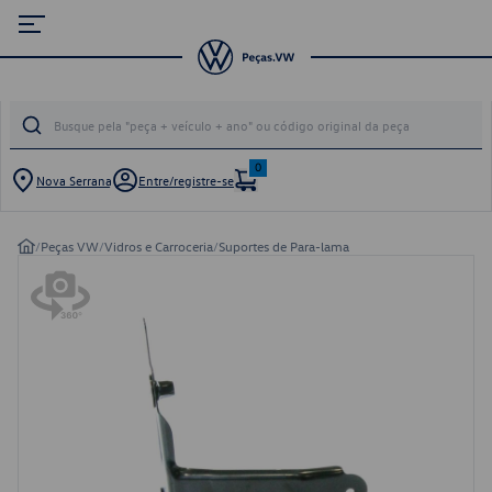
0
Nova Serrana
Entre/registre-se
/
Peças VW
/
Vidros e Carroceria
/
Suportes de Para-lama