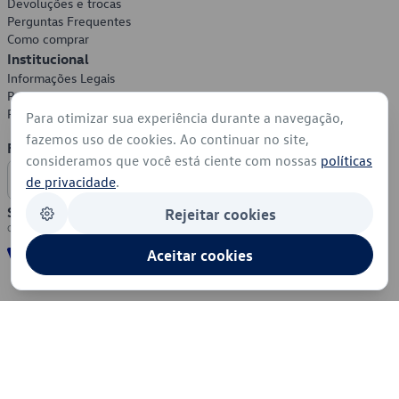
Devoluções e trocas
Perguntas Frequentes
Como comprar
Institucional
Informações Legais
Política de Privacidade
Política de Cookies
Para otimizar sua experiência durante a navegação,
fazemos uso de cookies. Ao continuar no site,
Formas de Pagamento
consideramos que você está ciente com nossas
políticas
de privacidade
.
Segurança
Rejeitar cookies
Aceitar cookies
© 2026 - Volkswagen do Brasil - Todos os direitos reservados