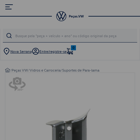
0
Nova Serrana
Entre/registre-se
/
Peças VW
/
Vidros e Carroceria
/
Suportes de Para-lama