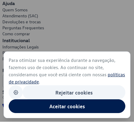
Ajuda
Quem Somos
Atendimento (SAC)
Devoluções e trocas
Perguntas Frequentes
Como comprar
Institucional
Informações Legais
Política de Privacidade
Política de Cookies
Para otimizar sua experiência durante a navegação,
fazemos uso de cookies. Ao continuar no site,
Formas de Pagamento
consideramos que você está ciente com nossas
políticas
de privacidade
.
Segurança
Rejeitar cookies
Aceitar cookies