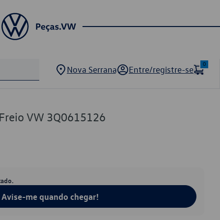
0
Nova Serrana
Entre/registre-se
e Freio VW 3Q0615126
tado.
Avise-me quando chegar!