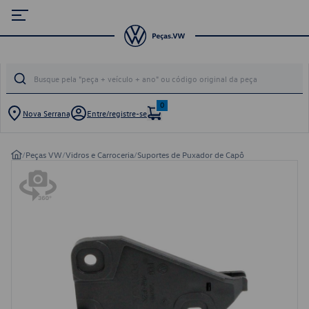
0
Nova Serrana
Entre/registre-se
/
Peças VW
/
Vidros e Carroceria
/
Suportes de Puxador de Capô