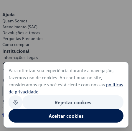
Ajuda
Quem Somos
Atendimento (SAC)
Devoluções e trocas
Perguntas Frequentes
Como comprar
Institucional
Informações Legais
Política de Privacidade
Política de Cookies
Para otimizar sua experiência durante a navegação,
fazemos uso de cookies. Ao continuar no site,
Formas de Pagamento
consideramos que você está ciente com nossas
políticas
de privacidade
.
Segurança
Rejeitar cookies
Aceitar cookies