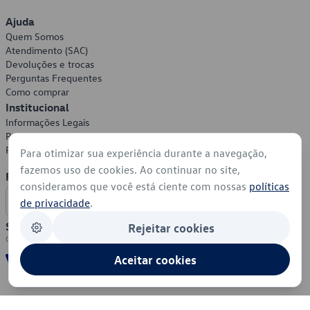
Ajuda
Quem Somos
Atendimento (SAC)
Devoluções e trocas
Perguntas Frequentes
Como comprar
Institucional
Informações Legais
Política de Privacidade
Política de Cookies
Para otimizar sua experiência durante a navegação,
fazemos uso de cookies. Ao continuar no site,
Formas de Pagamento
consideramos que você está ciente com nossas
políticas
de privacidade
.
Segurança
Rejeitar cookies
Aceitar cookies