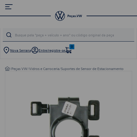
0
Nova Serrana
Entre/registre-se
/
Peças VW
/
Vidros e Carroceria
/
Suportes de Sensor de Estacionamento