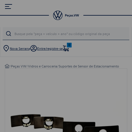
0
Nova Serrana
Entre/registre-se
/
Peças VW
/
Vidros e Carroceria
/
Suportes de Sensor de Estacionamento