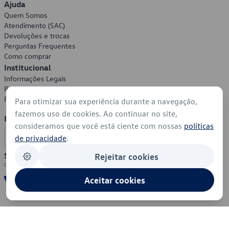
Ajuda
Quem Somos
Atendimento (SAC)
Devoluções e trocas
Perguntas Frequentes
Como comprar
Institucional
Informações Legais
Política de Privacidade
Política de Cookies
Para otimizar sua experiência durante a navegação,
fazemos uso de cookies. Ao continuar no site,
Formas de Pagamento
consideramos que você está ciente com nossas
políticas
de privacidade
.
Segurança
Rejeitar cookies
Aceitar cookies