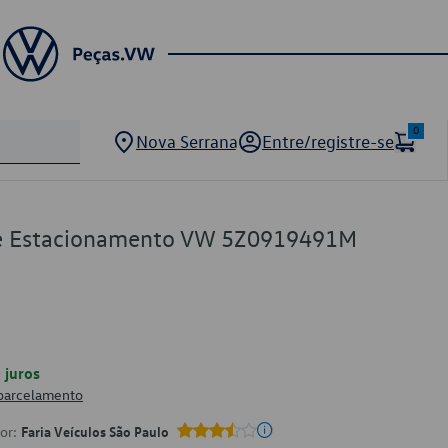
0
Nova Serrana
Entre/registre-se
de Estacionamento VW 5Z0919491M
juros
 parcelamento
por:
Faria Veículos São Paulo