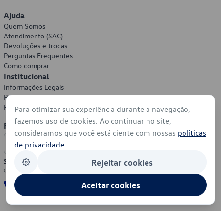
Ajuda
Quem Somos
Atendimento (SAC)
Devoluções e trocas
Perguntas Frequentes
Como comprar
Institucional
Informações Legais
Política de Privacidade
Política de Cookies
Para otimizar sua experiência durante a navegação,
fazemos uso de cookies. Ao continuar no site,
Formas de Pagamento
consideramos que você está ciente com nossas
políticas
de privacidade
.
Segurança
Rejeitar cookies
Aceitar cookies