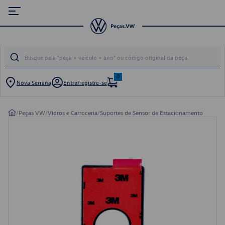
0
Nova Serrana
Entre/registre-se
/
Peças VW
/
Vidros e Carroceria
/
Suportes de Sensor de Estacionamento