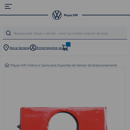
0
Nova Serrana
Entre/registre-se
/
Peças VW
/
Vidros e Carroceria
/
Suportes de Sensor de Estacionamento