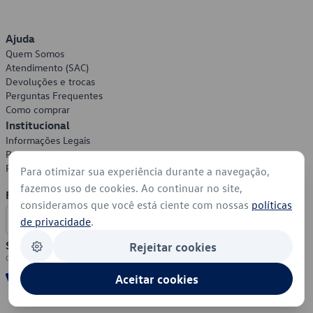
Ajuda
Quem Somos
Atendimento (SAC)
Devoluções e trocas
Perguntas Frequentes
Como comprar
Institucional
Informações Legais
Política de Privacidade
Política de Cookies
Para otimizar sua experiência durante a navegação,
fazemos uso de cookies. Ao continuar no site,
Formas de Pagamento
consideramos que você está ciente com nossas
políticas
de privacidade
.
Segurança
Rejeitar cookies
Aceitar cookies