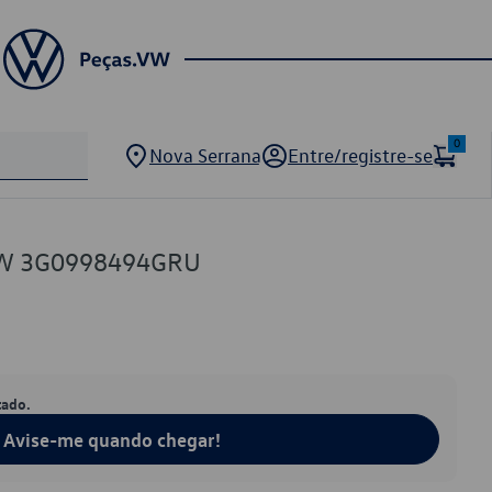
0
Nova Serrana
Entre/registre-se
 VW 3G0998494GRU
tado.
Avise-me quando chegar!