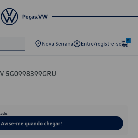
0
Nova Serrana
Entre/registre-se
 VW 5G0998399GRU
tado.
Avise-me quando chegar!