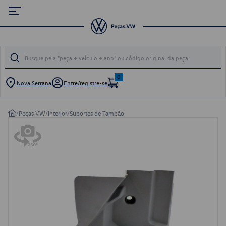
0
Nova Serrana
Entre/registre-se
/
Peças VW
/
Interior
/
Suportes de Tampão