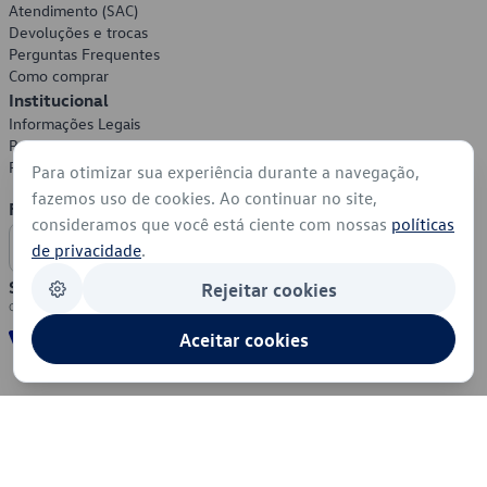
Atendimento (SAC)
Devoluções e trocas
Perguntas Frequentes
Como comprar
Institucional
Informações Legais
Política de Privacidade
Política de Cookies
Para otimizar sua experiência durante a navegação,
fazemos uso de cookies. Ao continuar no site,
Formas de Pagamento
consideramos que você está ciente com nossas
políticas
de privacidade
.
Segurança
Rejeitar cookies
Aceitar cookies
© 2026 - Volkswagen do Brasil - Todos os direitos reservados