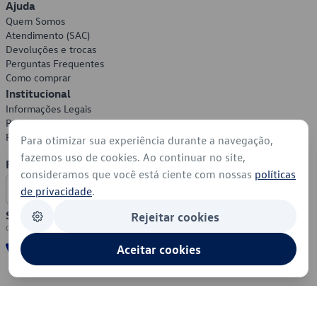
Ajuda
Quem Somos
Atendimento (SAC)
Devoluções e trocas
Perguntas Frequentes
Como comprar
Institucional
Informações Legais
Política de Privacidade
Política de Cookies
Para otimizar sua experiência durante a navegação,
fazemos uso de cookies. Ao continuar no site,
Formas de Pagamento
consideramos que você está ciente com nossas
políticas
de privacidade
.
Segurança
Rejeitar cookies
Aceitar cookies