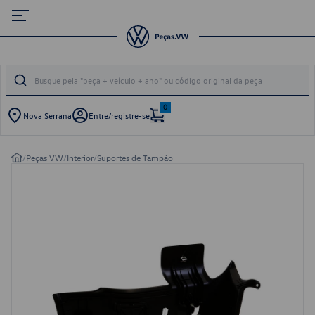
0
Nova Serrana
Entre/registre-se
/
Peças VW
/
Interior
/
Suportes de Tampão