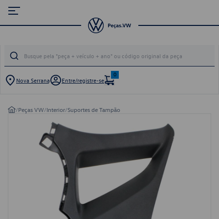
0
Nova Serrana
Entre/registre-se
/
Peças VW
/
Interior
/
Suportes de Tampão