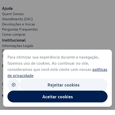
Ajuda
Quem Somos
Atendimento (SAC)
Devoluções e trocas
Perguntas Frequentes
Como comprar
Institucional
Informações Legais
Política de Privacidade
Política de Cookies
Para otimizar sua experiência durante a navegação,
fazemos uso de cookies. Ao continuar no site,
Formas de Pagamento
consideramos que você está ciente com nossas
políticas
de privacidade
.
Segurança
Rejeitar cookies
Aceitar cookies