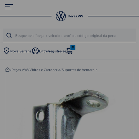
0
Nova Serrana
Entre/registre-se
/
Peças VW
/
Vidros e Carroceria
/
Suportes de Ventarola