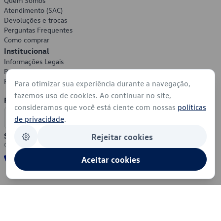
Quem Somos
Atendimento (SAC)
Devoluções e trocas
Perguntas Frequentes
Como comprar
Institucional
Informações Legais
Política de Privacidade
Política de Cookies
Para otimizar sua experiência durante a navegação,
fazemos uso de cookies. Ao continuar no site,
Formas de Pagamento
consideramos que você está ciente com nossas
políticas
de privacidade
.
Segurança
Rejeitar cookies
Aceitar cookies
© 2026 - Volkswagen do Brasil - Todos os direitos reservados