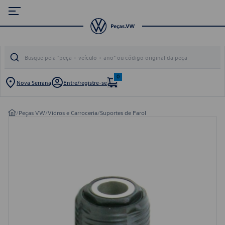
0
Nova Serrana
Entre/registre-se
/
Peças VW
/
Vidros e Carroceria
/
Suportes de Farol