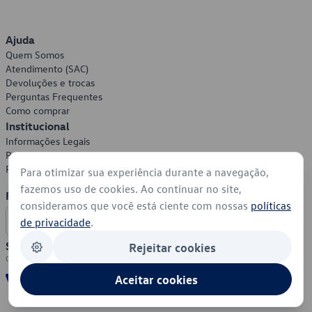
Ajuda
Quem Somos
Atendimento (SAC)
Devoluções e trocas
Perguntas Frequentes
Como comprar
Institucional
Informações Legais
Política de Privacidade
Política de Cookies
Para otimizar sua experiência durante a navegação,
fazemos uso de cookies. Ao continuar no site,
Formas de Pagamento
consideramos que você está ciente com nossas
políticas
de privacidade
.
Segurança
Rejeitar cookies
Aceitar cookies