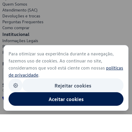
Quem Somos
Atendimento (SAC)
Devoluções e trocas
Perguntas Frequentes
Como comprar
Institucional
Informações Legais
Política de Privacidade
Política de Cookies
Para otimizar sua experiência durante a navegação,
fazemos uso de cookies. Ao continuar no site,
Formas de Pagamento
consideramos que você está ciente com nossas
políticas
de privacidade
.
Segurança
Rejeitar cookies
Aceitar cookies
© 2026 - Volkswagen do Brasil - Todos os direitos reservados