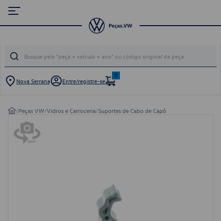
0
Nova Serrana
Entre/registre-se
/
Peças VW
/
Vidros e Carroceria
/
Suportes de Cabo de Capô