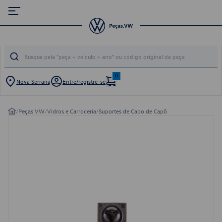
0
Nova Serrana
Entre/registre-se
/
Peças VW
/
Vidros e Carroceria
/
Suportes de Cabo de Capô