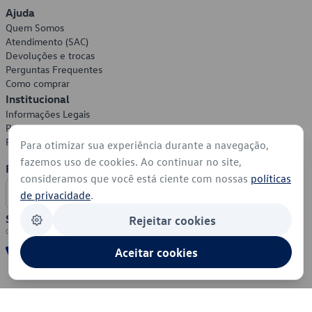
Ajuda
Quem Somos
Atendimento (SAC)
Devoluções e trocas
Perguntas Frequentes
Como comprar
Institucional
Informações Legais
Política de Privacidade
Política de Cookies
Para otimizar sua experiência durante a navegação,
fazemos uso de cookies. Ao continuar no site,
Formas de Pagamento
consideramos que você está ciente com nossas
políticas
de privacidade
.
Segurança
Rejeitar cookies
Aceitar cookies