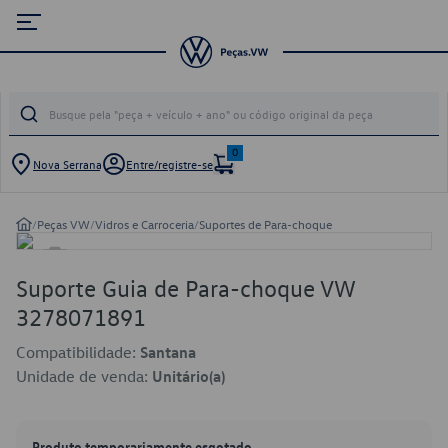
0
Nova Serrana
Entre/registre-se
/
Peças VW
/
Vidros e Carroceria
/
Suportes de Para-choque
Suporte Guia de Para-choque VW
3278071891
Compatibilidade:
Santana
Unidade de venda:
Unitário(a)
Produto temporariamente esgotado.