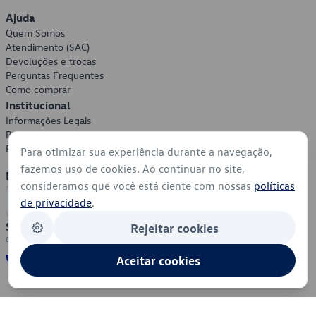
Ajuda
Quem Somos
Atendimento (SAC)
Devoluções e trocas
Perguntas Frequentes
Como comprar
Institucional
Informações Legais
Política de Privacidade
Política de Cookies
Para otimizar sua experiência durante a navegação,
fazemos uso de cookies. Ao continuar no site,
Formas de Pagamento
consideramos que você está ciente com nossas
políticas
de privacidade
.
Segurança
Rejeitar cookies
Aceitar cookies