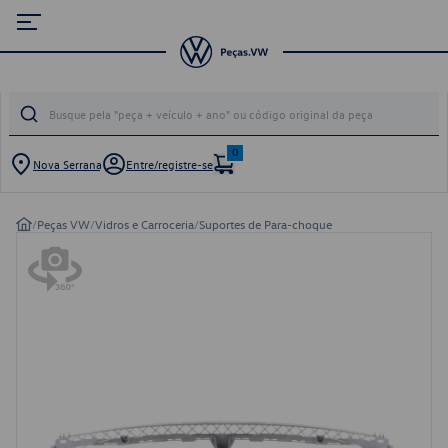
0
Nova Serrana
Entre/registre-se
/
Peças VW
/
Vidros e Carroceria
/
Suportes de Para-choque