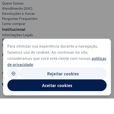
Quem Somos
Atendimento (SAC)
Devoluções e trocas
Perguntas Frequentes
Como comprar
Institucional
Informações Legais
Política de Privacidade
Política de Cookies
Para otimizar sua experiência durante a navegação,
fazemos uso de cookies. Ao continuar no site,
Formas de Pagamento
consideramos que você está ciente com nossas
políticas
de privacidade
.
Segurança
Rejeitar cookies
Aceitar cookies
© 2026 - Volkswagen do Brasil - Todos os direitos reservados