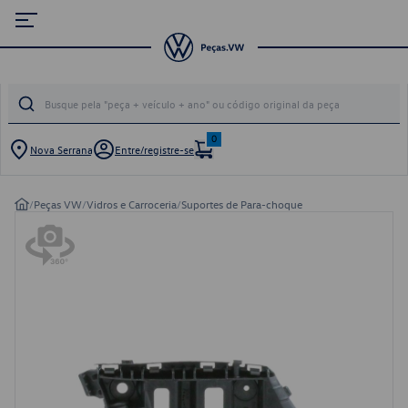
0
Nova Serrana
Entre/registre-se
/
Peças VW
/
Vidros e Carroceria
/
Suportes de Para-choque