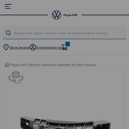
0
Nova Serrana
Entre/registre-se
/
Peças VW
/
Vidros e Carroceria
/
Suportes de Para-choque