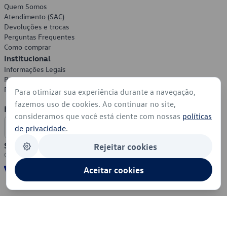
Quem Somos
Atendimento (SAC)
Devoluções e trocas
Perguntas Frequentes
Como comprar
Institucional
Informações Legais
Política de Privacidade
Política de Cookies
Para otimizar sua experiência durante a navegação,
fazemos uso de cookies. Ao continuar no site,
Formas de Pagamento
consideramos que você está ciente com nossas
políticas
de privacidade
.
Segurança
Rejeitar cookies
Aceitar cookies
© 2026 - Volkswagen do Brasil - Todos os direitos reservados