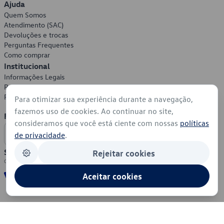
Ajuda
Quem Somos
Atendimento (SAC)
Devoluções e trocas
Perguntas Frequentes
Como comprar
Institucional
Informações Legais
Política de Privacidade
Política de Cookies
Para otimizar sua experiência durante a navegação,
fazemos uso de cookies. Ao continuar no site,
Formas de Pagamento
consideramos que você está ciente com nossas
políticas
de privacidade
.
Segurança
Rejeitar cookies
Aceitar cookies