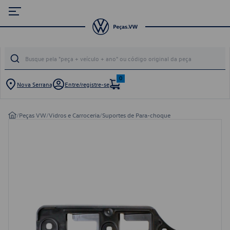
0
Nova Serrana
Entre/registre-se
/
Peças VW
/
Vidros e Carroceria
/
Suportes de Para-choque