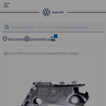
0
Nova Serrana
Entre/registre-se
/
Peças VW
/
Vidros e Carroceria
/
Suportes de Para-choque