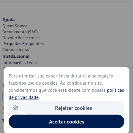
Ajuda
Quem Somos
Atendimento (SAC)
Devoluções e trocas
Perguntas Frequentes
Como comprar
Institucional
Informações Legais
Política de Privacidade
Política de Cookies
Para otimizar sua experiência durante a navegação,
fazemos uso de cookies. Ao continuar no site,
Formas de Pagamento
consideramos que você está ciente com nossas
políticas
de privacidade
.
Segurança
Rejeitar cookies
Aceitar cookies