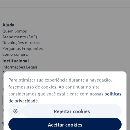
Ajuda
Quem Somos
Atendimento (SAC)
Devoluções e trocas
Perguntas Frequentes
Como comprar
Institucional
Informações Legais
Política de Privacidade
Política de Cookies
Para otimizar sua experiência durante a navegação,
fazemos uso de cookies. Ao continuar no site,
Formas de Pagamento
consideramos que você está ciente com nossas
políticas
de privacidade
.
Segurança
Rejeitar cookies
Aceitar cookies