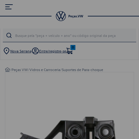
0
Nova Serrana
Entre/registre-se
/
Peças VW
/
Vidros e Carroceria
/
Suportes de Para-choque