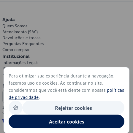
Ajuda
Quem Somos
Atendimento (SAC)
Devoluções e trocas
Perguntas Frequentes
Como comprar
Institucional
Informações Legais
Política de Privacidade
Política de Cookies
Para otimizar sua experiência durante a navegação,
fazemos uso de cookies. Ao continuar no site,
Formas de Pagamento
consideramos que você está ciente com nossas
políticas
de privacidade
.
Segurança
Rejeitar cookies
Aceitar cookies