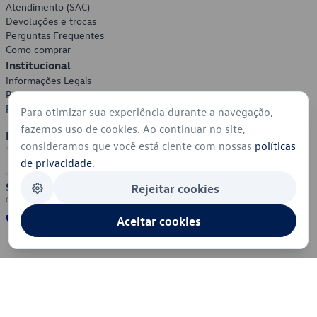
Atendimento (SAC)
Devoluções e trocas
Perguntas Frequentes
Como comprar
Institucional
Informações Legais
Política de Privacidade
Política de Cookies
Para otimizar sua experiência durante a navegação,
fazemos uso de cookies. Ao continuar no site,
Formas de Pagamento
consideramos que você está ciente com nossas
políticas
de privacidade
.
Segurança
Rejeitar cookies
Aceitar cookies
© 2026 - Volkswagen do Brasil - Todos os direitos reservados