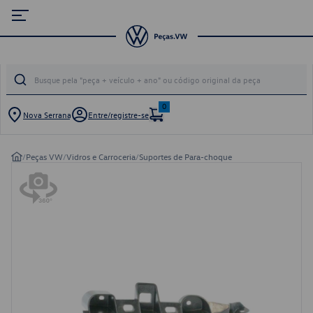
0
Nova Serrana
Entre/registre-se
/
Peças VW
/
Vidros e Carroceria
/
Suportes de Para-choque