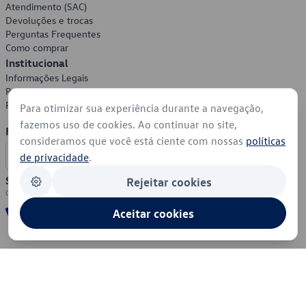
Atendimento (SAC)
Devoluções e trocas
Perguntas Frequentes
Como comprar
Institucional
Informações Legais
Política de Privacidade
Política de Cookies
Para otimizar sua experiência durante a navegação,
fazemos uso de cookies. Ao continuar no site,
Formas de Pagamento
consideramos que você está ciente com nossas
políticas
de privacidade
.
Segurança
Rejeitar cookies
Aceitar cookies
© 2026 - Volkswagen do Brasil - Todos os direitos reservados