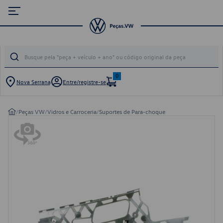
0
Nova Serrana
Entre/registre-se
/
Peças VW
/
Vidros e Carroceria
/
Suportes de Para-choque