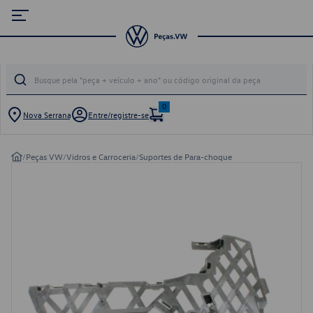
0
Nova Serrana
Entre/registre-se
/
Peças VW
/
Vidros e Carroceria
/
Suportes de Para-choque