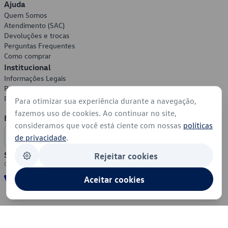
Ajuda
Quem Somos
Atendimento (SAC)
Devoluções e trocas
Perguntas Frequentes
Como comprar
Institucional
Informações Legais
Política de Privacidade
Política de Cookies
Para otimizar sua experiência durante a navegação,
fazemos uso de cookies. Ao continuar no site,
Formas de Pagamento
consideramos que você está ciente com nossas
políticas
de privacidade
.
Segurança
Rejeitar cookies
Aceitar cookies