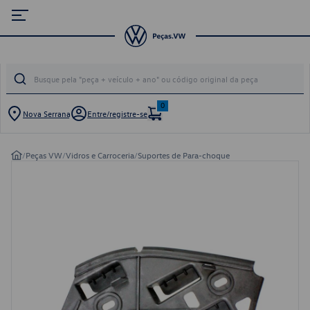
0
Nova Serrana
Entre/registre-se
/
Peças VW
/
Vidros e Carroceria
/
Suportes de Para-choque