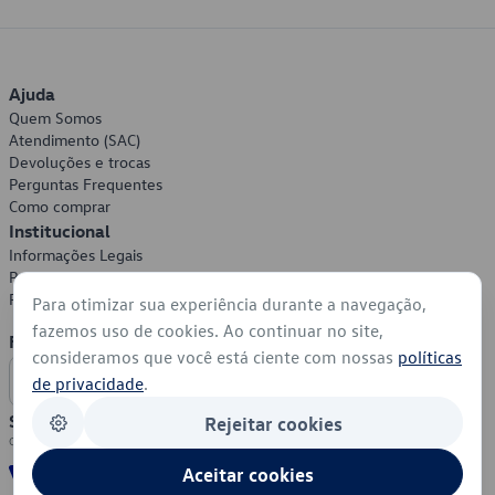
Ajuda
Quem Somos
Atendimento (SAC)
Devoluções e trocas
Perguntas Frequentes
Como comprar
Institucional
Informações Legais
Política de Privacidade
Política de Cookies
Para otimizar sua experiência durante a navegação,
fazemos uso de cookies. Ao continuar no site,
Formas de Pagamento
consideramos que você está ciente com nossas
políticas
de privacidade
.
Segurança
Rejeitar cookies
Aceitar cookies