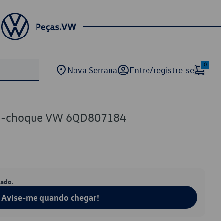
0
Nova Serrana
Entre/registre-se
ra-choque VW 6QD807184
tado.
Avise-me quando chegar!