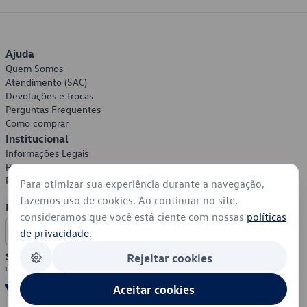
Ajuda
Quem Somos
Atendimento (SAC)
Devoluções e trocas
Perguntas Frequentes
Como comprar
Institucional
Informações Legais
Política de Privacidade
Política de Cookies
Para otimizar sua experiência durante a navegação,
fazemos uso de cookies. Ao continuar no site,
Formas de Pagamento
consideramos que você está ciente com nossas
políticas
de privacidade
.
Segurança
Rejeitar cookies
Aceitar cookies