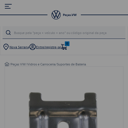
0
Nova Serrana
Entre/registre-se
/
Peças VW
/
Vidros e Carroceria
/
Suportes de Bateria