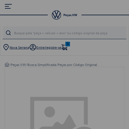
0
Nova Serrana
Entre/registre-se
/
Peças VW
/
Busca Simplificada
/
Peças por Código Original