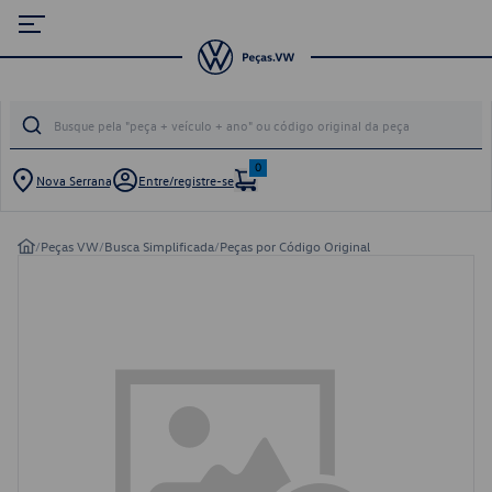
0
Nova Serrana
Entre/registre-se
/
Peças VW
/
Busca Simplificada
/
Peças por Código Original