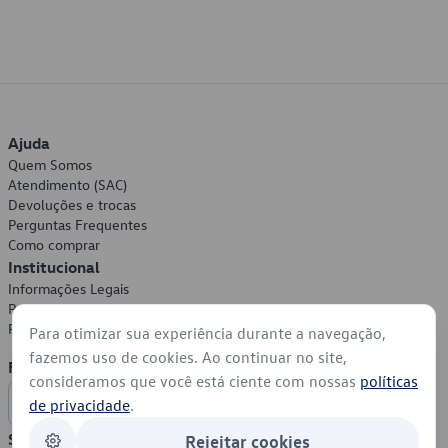
Ajuda
Quem Somos
Atendimento (SAC)
Devoluções e trocas
Perguntas Frequentes
Como comprar
Institucional
Informações Legais
Política de Privacidade
Política de Cookies
Para otimizar sua experiência durante a navegação,
fazemos uso de cookies. Ao continuar no site,
Formas de Pagamento
consideramos que você está ciente com nossas
políticas
de privacidade
.
Segurança
Rejeitar cookies