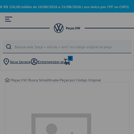
50,00 (válido de 10/08/2026 a 31/08/2026 | uso único por CPF ou CNPJ)
0
Nova Serrana
Entre/registre-se
/
Peças VW
/
Busca Simplificada
/
Peças por Código Original