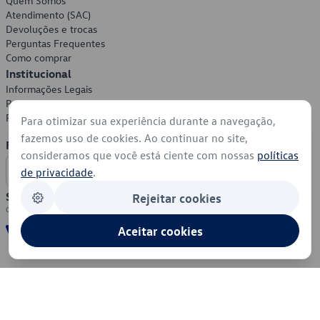
Quem Somos
Atendimento (SAC)
Devoluções e trocas
Perguntas Frequentes
Como comprar
Institucional
Informações Legais
Política de Privacidade
Política de Cookies
Para otimizar sua experiência durante a navegação,
fazemos uso de cookies. Ao continuar no site,
Formas de Pagamento
consideramos que você está ciente com nossas
políticas
de privacidade
.
Segurança
Rejeitar cookies
Aceitar cookies
© 2026 - Volkswagen do Brasil - Todos os direitos reservados