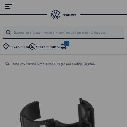
0
Nova Serrana
Entre/registre-se
/
Peças VW
/
Busca Simplificada
/
Peças por Código Original