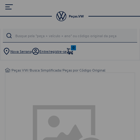
0
Nova Serrana
Entre/registre-se
/
Peças VW
/
Busca Simplificada
/
Peças por Código Original