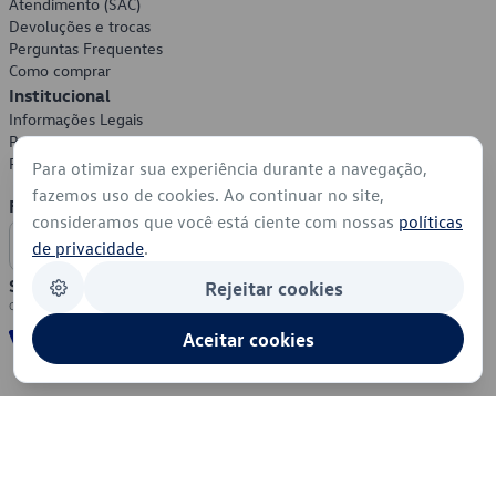
Atendimento (SAC)
Devoluções e trocas
Perguntas Frequentes
Como comprar
Institucional
Informações Legais
Política de Privacidade
Política de Cookies
Para otimizar sua experiência durante a navegação,
fazemos uso de cookies. Ao continuar no site,
Formas de Pagamento
consideramos que você está ciente com nossas
políticas
de privacidade
.
Segurança
Rejeitar cookies
Aceitar cookies
© 2026 - Volkswagen do Brasil - Todos os direitos reservados