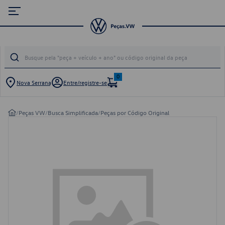
0
Nova Serrana
Entre/registre-se
/
Peças VW
/
Busca Simplificada
/
Peças por Código Original