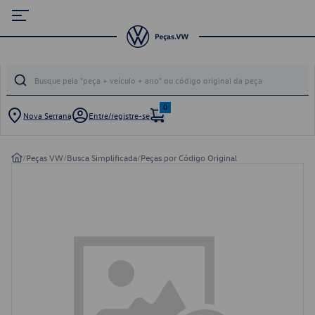
0
Nova Serrana
Entre/registre-se
/
Peças VW
/
Busca Simplificada
/
Peças por Código Original