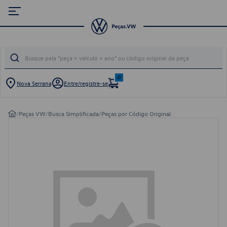
0
Nova Serrana
Entre/registre-se
/
Peças VW
/
Busca Simplificada
/
Peças por Código Original