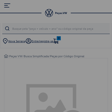
0
Nova Serrana
Entre/registre-se
/
Peças VW
/
Busca Simplificada
/
Peças por Código Original