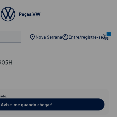
0
Nova Serrana
Entre/registre-se
905H
tado.
Avise-me quando chegar!