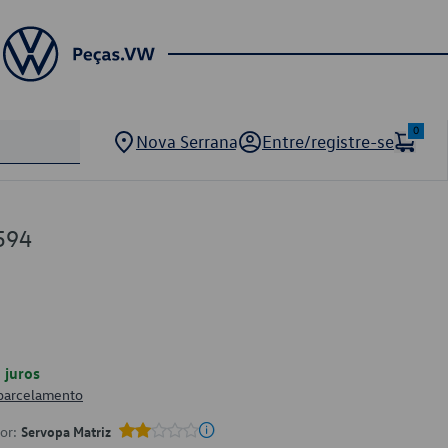
0
Nova Serrana
Entre/registre-se
594
juros
 parcelamento
por:
Servopa Matriz