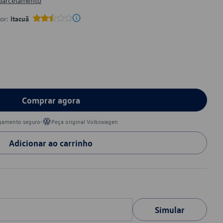
 parcelamento
por:
Itacuã
Comprar agora
•
gamento seguro
Peça original Volkswagen
Adicionar ao carrinho
Simular