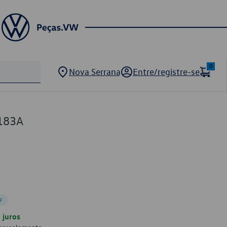
0
Nova Serrana
Entre/registre-se
183A
F
juros