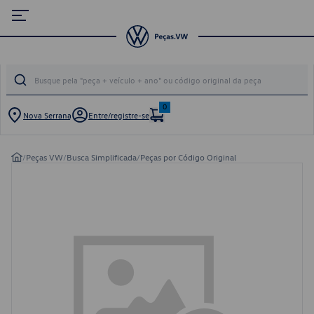
0
Nova Serrana
Entre/registre-se
/
Peças VW
/
Busca Simplificada
/
Peças por Código Original