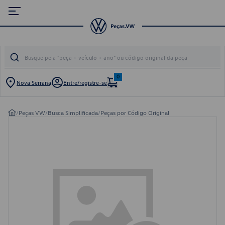
0
Nova Serrana
Entre/registre-se
/
Peças VW
/
Busca Simplificada
/
Peças por Código Original