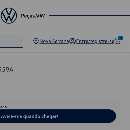
0
Nova Serrana
Entre/registre-se
559A
tado.
Avise-me quando chegar!