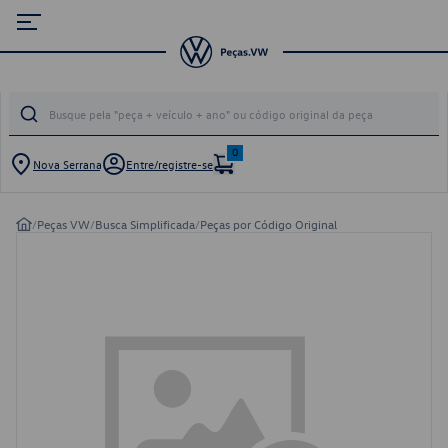
0
Nova Serrana
Entre/registre-se
/
Peças VW
/
Busca Simplificada
/
Peças por Código Original