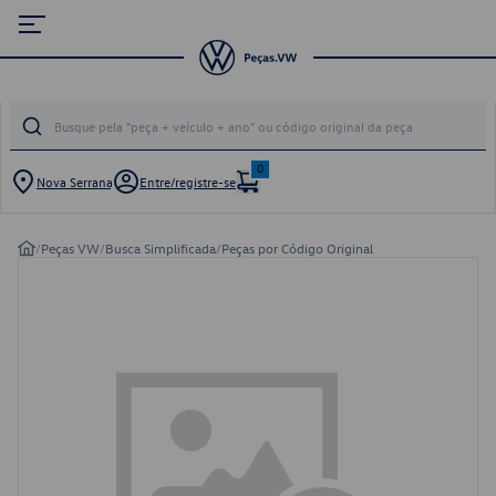
0
Nova Serrana
Entre/registre-se
/
Peças VW
/
Busca Simplificada
/
Peças por Código Original